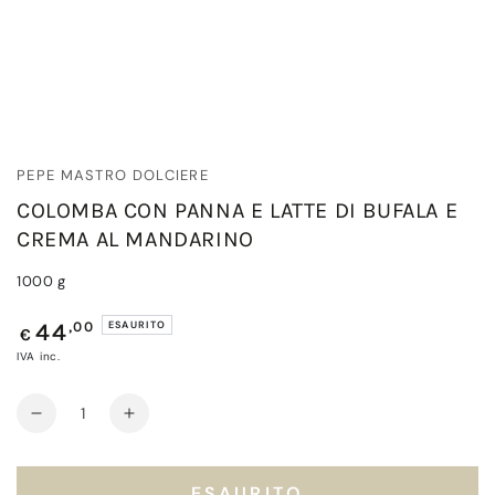
PEPE MASTRO DOLCIERE
COLOMBA CON PANNA E LATTE DI BUFALA E
CREMA AL MANDARINO
1000 g
Prezzo
,00
ESAURITO
44
€
regolare
IVA inc.
Quantità
Diminuisci
Aumenta
quantità
quantità
per
per
Colomba
Colomba
ESAURITO