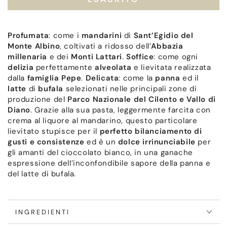
con
con
Panna
Panna
e
e
Latte
Latte
Profumata
: come i
mandarini
di
Sant’Egidio del
di
di
Monte Albino
, coltivati a ridosso dell’
Abbazia
Bufala
Bufala
millenaria
e dei
Monti Lattari
.
Soffice
: come ogni
e
e
Crema
Crema
delizia
perfettamente
alveolata
e lievitata realizzata
al
al
dalla
famiglia Pepe
.
Delicata
: come la
panna
ed il
Mandarino
Mandarino
latte
di
bufala
selezionati nelle principali zone di
produzione del
Parco Nazionale del Cilento e Vallo di
Diano
. Grazie alla sua pasta, leggermente farcita con
crema al liquore al mandarino, questo particolare
lievitato stupisce per il
perfetto bilanciamento di
gusti e consistenze
ed è un
dolce irrinunciabile
per
gli amanti del cioccolato bianco, in una ganache
espressione dell’inconfondibile sapore della panna e
del latte di bufala.
INGREDIENTI