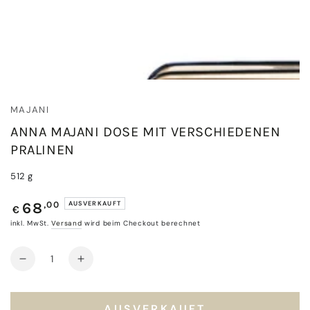
MAJANI
ANNA MAJANI DOSE MIT VERSCHIEDENEN
PRALINEN
512 g
Regulärer
,00
AUSVERKAUFT
68
€
Preis
inkl. MwSt.
Versand
wird beim Checkout berechnet
Anzahl
Verringere
Erhöhe
die
die
Menge
Menge
für
für
AUSVERKAUFT