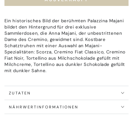
Anna
Anna
Majani
Majani
Dose
Dose
mit
mit
Ein historisches Bild der berühmten Palazzina Majani
verschiedenen
verschiedenen
bildet den Hintergrund für drei exklusive
Pralinen
Pralinen
Sammlerdosen, die Anna Majani, der unbestrittenen
Dame des Cremino, gewidmet sind. Kostbare
Schatztruhen mit einer Auswahl an Majani-
Spezialitäten: Scorza, Cremino Fiat Classico, Cremino
Fiat Noir, Tortellino aus Milchschokolade gefüllt mit
Milchcreme, Tortellino aus dunkler Schokolade gefüllt
mit dunkler Sahne.
ZUTATEN
NÄHRWERTINFORMATIONEN