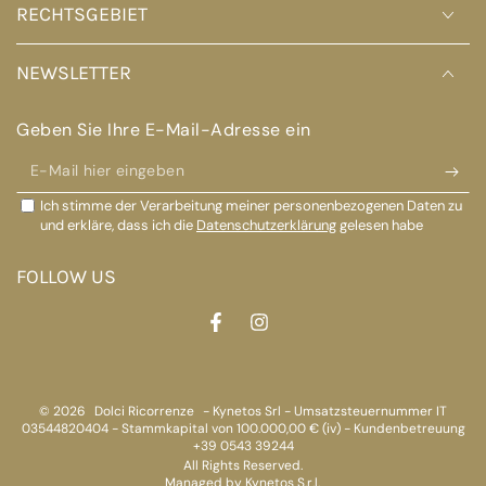
RECHTSGEBIET
NEWSLETTER
Geben Sie Ihre E-Mail-Adresse ein
E-
Mail
Ich stimme der Verarbeitung meiner personenbezogenen Daten zu
hier
und erkläre, dass ich die
Datenschutzerklärung
gelesen habe
eingeben
FOLLOW US
Facebook
Instagram
© 2026
Dolci Ricorrenze
- Kynetos Srl - Umsatzsteuernummer IT
03544820404 - Stammkapital von 100.000,00 € (iv) - Kundenbetreuung
+39 0543 39244
All Rights Reserved.
Managed by Kynetos S.r.l.