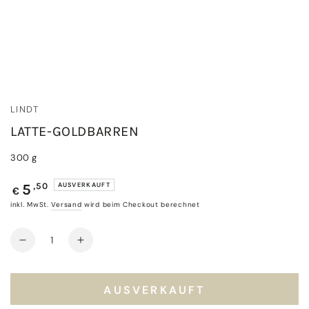
LINDT
LATTE-GOLDBARREN
300 g
Regulärer
,50
AUSVERKAUFT
5
€
Preis
inkl. MwSt.
Versand
wird beim Checkout berechnet
Anzahl
Verringere
Erhöhe
die
die
Menge
Menge
für
für
AUSVERKAUFT
Latte-
Latte-
Goldbarren
Goldbarren