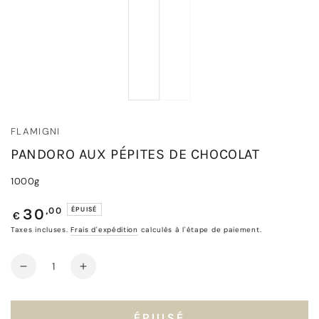
FLAMIGNI
PANDORO AUX PÉPITES DE CHOCOLAT
1000g
Prix
,00
ÉPUISÉ
30
€
normal
Taxes incluses.
Frais d'expédition
calculés à l'étape de paiement.
Quantité
Réduire
Augmenter
la
la
quantité
quantité
de
de
ÉPUISÉ