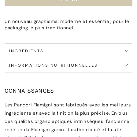
Pandoro
Pandoro
aux
aux
pépites
pépites
de
de
Un nouveau graphisme, moderne et essentiel, pour le
chocolat
chocolat
packaging le plus traditionnel.
INGRÉDIENTS
INFORMATIONS NUTRITIONNELLES
CONNAISSANCES
Les Pandori Flamigni sont fabriqués avec les meilleurs
ingrédients et avec la finition la plus précise. En plus
des qualités organoleptiques intrinsèques, l'ancienne
recette du Flamigni garantit authenticité et haute