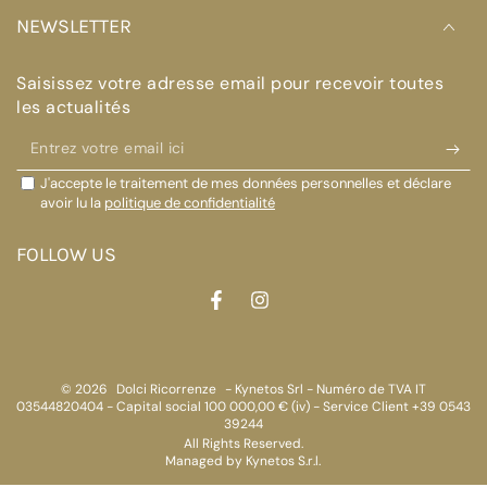
NEWSLETTER
Saisissez votre adresse email pour recevoir toutes
les actualités
Entrez
votre
J'accepte le traitement de mes données personnelles et déclare
email
avoir lu la
politique de confidentialité
ici
FOLLOW US
Facebook
Instagram
© 2026
Dolci Ricorrenze
- Kynetos Srl - Numéro de TVA IT
03544820404 - Capital social 100 000,00 € (iv) - Service Client +39 0543
39244
All Rights Reserved.
Managed by Kynetos S.r.l.