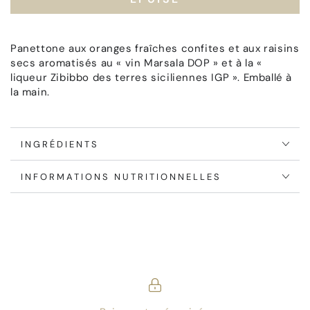
Panettone
Panettone
Traditionnel
Traditionnel
Panettone aux oranges fraîches confites et aux raisins
secs aromatisés au « vin Marsala DOP » et à la «
liqueur Zibibbo des terres siciliennes IGP ». Emballé à
la main.
INGRÉDIENTS
INFORMATIONS NUTRITIONNELLES